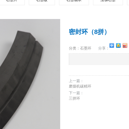
密封环（8拼）
分类：石墨环
分享：
上一篇：
磨煤机碳精环
下一篇：
三拼环